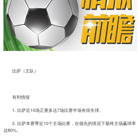
比萨（主队）
有利情报
1. 比萨近10场正赛多达7场比赛半场有得失球。
2. 比萨本赛季近10个主场比赛，在领先的情况下最终主场赢球率
达80%。