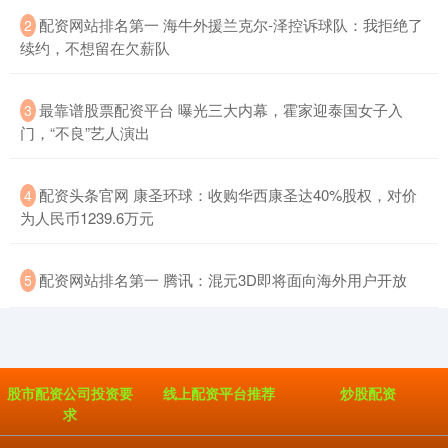
​配资网站排名第一 海牛外援兰克尔-泽控诉球队：我拒绝了
2
续约，不想留在欠薪队
​最靠谱股票配资平台 曝光三大内幕，霍家迎泰国女子入
3
门，“不良”艺人演出
​配资头条官网 康圣环球：收购华西康圣达40%股权，对价
4
为人民币1239.6万元
​配资网站排名第一 腾讯：混元3D即将面向海外用户开放
5
股市配资公司投资要
线上配资平台推荐
炒股配资
求