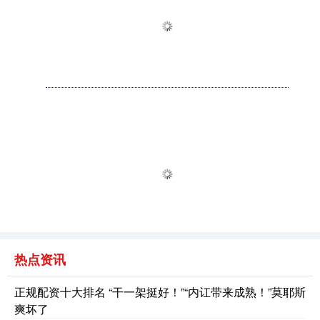
热点资讯
正规配资十大排名 “干一架挺好！”“内讧带来成熟！”莫耶斯
爽坏了