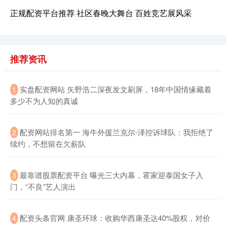
正规配资平台推荐 社区春晚大舞台 百姓竞艺展风采
推荐资讯
​实盘配资网站 矢野浩二深夜发文刷屏，18年中国情缘藏着
1
多少不为人知的真诚
​配资网站排名第一 海牛外援兰克尔-泽控诉球队：我拒绝了
2
续约，不想留在欠薪队
​最靠谱股票配资平台 曝光三大内幕，霍家迎泰国女子入
3
门，“不良”艺人演出
​配资头条官网 康圣环球：收购华西康圣达40%股权，对价
4