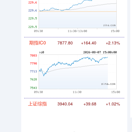
期指IC0
7877.80
+164.40
+2.13%
上证综指
3940.04
+39.68
+1.02%