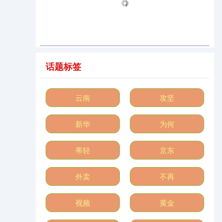
话题标签
深证成指
14311.01
+200.89
+1.42%
云南
攻坚
新华
为何
蒂轻
京东
沪深300
4694.44
+43.13
+0.93%
外卖
不再
视频
黄金