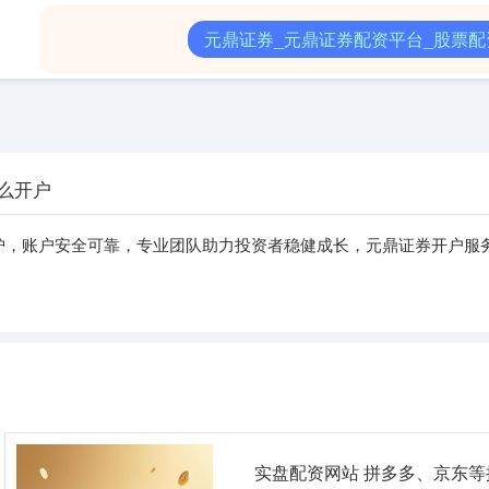
市配资公司投资要求
线上配资平台推荐
元鼎证券_元鼎证券配资平台_股票配
么开户
护，账户安全可靠，专业团队助力投资者稳健成长，元鼎证券开户服
实盘配资网站 拼多多、京东等推