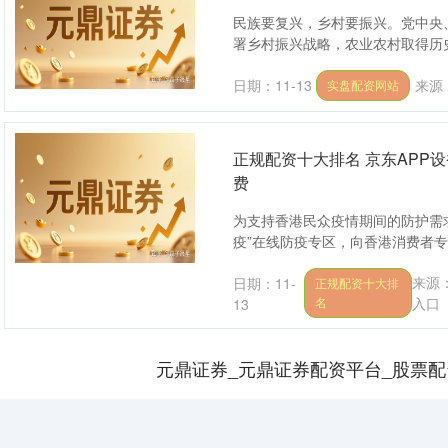
民族要复兴，乡村要振兴。党中央
署乡村振兴战略，农业农村取得历史性
日期：11-13
来源
实盘配资网站
正规配资十大排名 京东APP
费
为支持香港民众疫情期间的防护需求
疫”在线防疫专区，向香港消费者专
来源
日期：11-
正规配资十大排
名
入口
13
元鼎证券_元鼎证券配资平台_股票