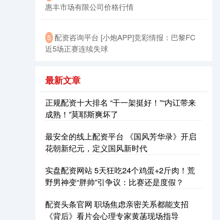
惠丰市场有限公司价格行情
期指IC0
7877.80
+164.40
+2.13%
配资咨询平台 [小炮APP]竞彩情报：巴黎FC
5
近5场正赛连续失球
最新文章
正规配资十大排名 “干一架挺好！”“内讧带来
成熟！”莫耶斯爽坏了
最安全的线上配资平台 《国风芳华录》开启
花朝新纪元，定义国风新时代
实盘配资网站 5天狂吃24个鸡蛋+2斤肉！荒
野男神变“胖帅”引争议：比赛还是度假？
配资头条官网 职场焦虑亲密关系都能支招
《背后》看片会心理专家黄菡现场指导