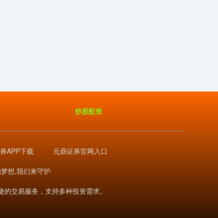
炒股配资
券APP下载
元鼎证券官网入口
梦想,我们来守护
便捷的交易服务，支持多种投资需求。