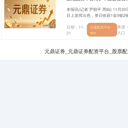
本报讯(记者 尹朝平 周灿) 11
目上发挥出色，单日收获1金5银2铜。
来源
日期：11-
正规配资平台
入口
21
app
元鼎证券_元鼎证券配资平台_股票