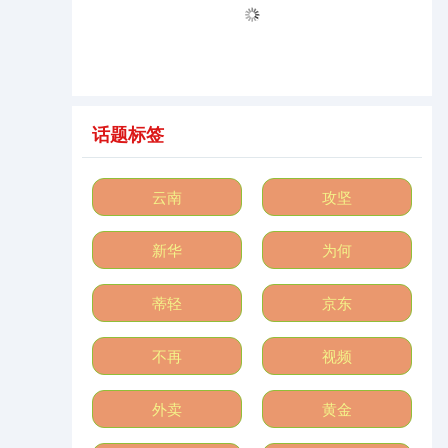
话题标签
云南
攻坚
新华
为何
蒂轻
京东
不再
视频
外卖
黄金