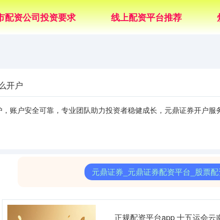
市配资公司投资要求
线上配资平台推荐
么开户
护，账户安全可靠，专业团队助力投资者稳健成长，元鼎证券开户服
元鼎证券_元鼎证券配资平台_股票配
正规配资平台app 十五运会