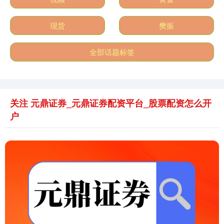
现货
樊振
全部话题标签
关注 元鼎证券_元鼎证券配资平台_股票配资怎么开
户