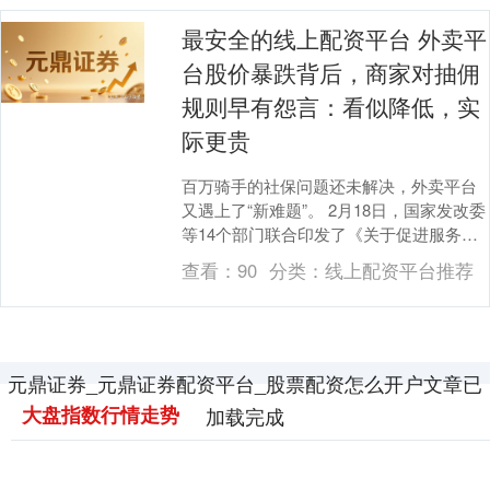
最安全的线上配资平台 外卖平
台股价暴跌背后，商家对抽佣
规则早有怨言：看似降低，实
际更贵
百万骑手的社保问题还未解决，外卖平台
又遇上了“新难题”。 2月18日，国家发改委
等14个部门联合印发了《关于促进服务业
领域困难行业恢复发展的若干政策》的通
查看：
90
分类：
线上配资平台推荐
知。其....
元鼎证券_元鼎证券配资平台_股票配资怎么开户文章已
大盘指数行情走势
加载完成